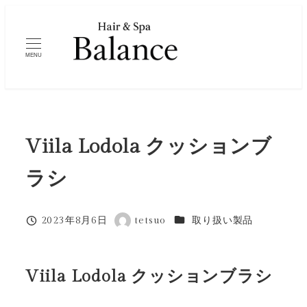
メ
イ
ン
MENU
コ
ン
テ
ン
Viila Lodola クッションブ
ツ
へ
ラシ
移
動
カテゴリー
2023年8月6日
tetsuo
取り扱い製品
投稿日
著
者
Viila Lodola クッションブラシ