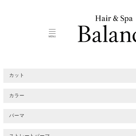
メ
イ
ン
コ
MENU
ン
テ
ン
ツ
へ
カット
移
動
カラー
パーマ