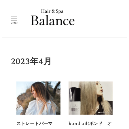
メ
イ
ン
MENU
コ
ン
テ
ン
2023年4月
ツ
へ
移
動
ストレートパーマ
bond oil(ボンド オ