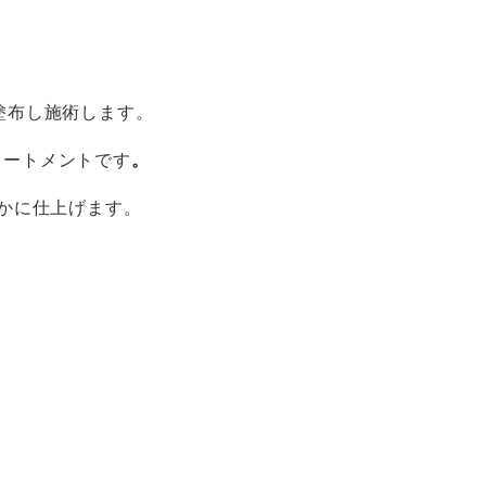
。
先に塗布し施術します。
リートメントです
。
かに仕上げます。