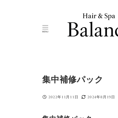
メ
イ
ン
コ
MENU
ン
テ
ン
ツ
へ
移
集中補修パック
動
2022年11月11日
2024年8月19日
投稿日
更新日