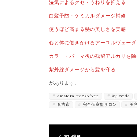
湿気によるクセ・うねりを抑える
白髪予防・ケミカルダメージ補修
使うほど高まる髪の美しさを実感
心と体に働きかけるアーユルヴェーダ
カラー・パーマ後の残留アルカリを除
紫外線ダメージから髪を守る
があります。
amatora-mezzoforte
Ayurveda
倉吉市
完全個室型サロン
美
古い投稿