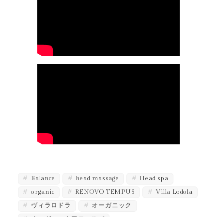
Balance
head massage
Head spa
organic
RENOVO TEMPUS
Villa Lodola
ヴィラロドラ
オーガニック