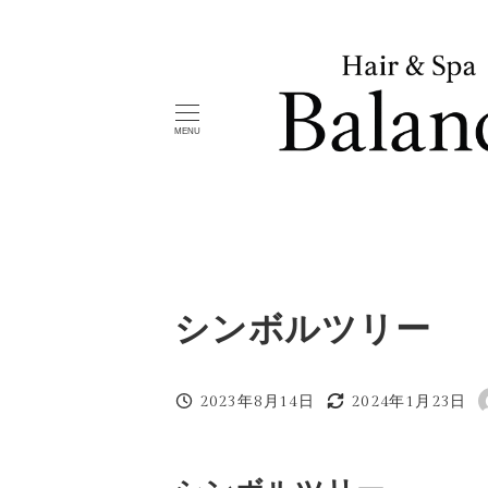
メ
イ
ン
コ
MENU
ン
テ
ン
ツ
へ
移
シンボルツリー
動
2023年8月14日
2024年1月23日
投稿日
更新日