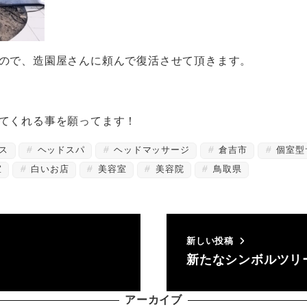
ので、造園屋さんに頼んで復活させて頂きます。
てくれる事を願ってます！
ス
ヘッドスパ
ヘッドマッサージ
倉吉市
個室型
室
白いお店
美容室
美容院
鳥取県
新しい投稿
新たなシンボルツリ
アーカイブ