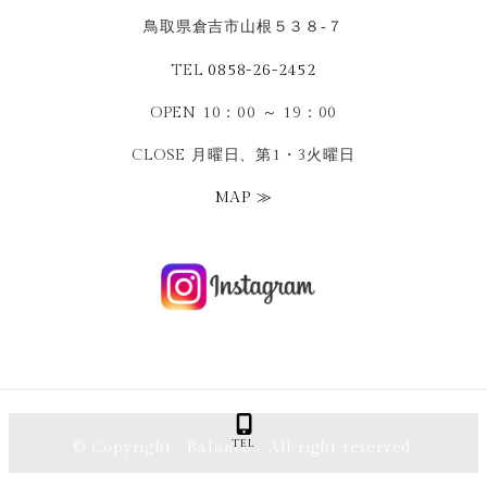
鳥取県倉吉市山根５３８‐７
TEL
0858-26-2452
OPEN 10：00 ～ 19：00
CLOSE 月曜日、第1・3火曜日
MAP ≫
TEL
© Copyright Balance All right reserved.