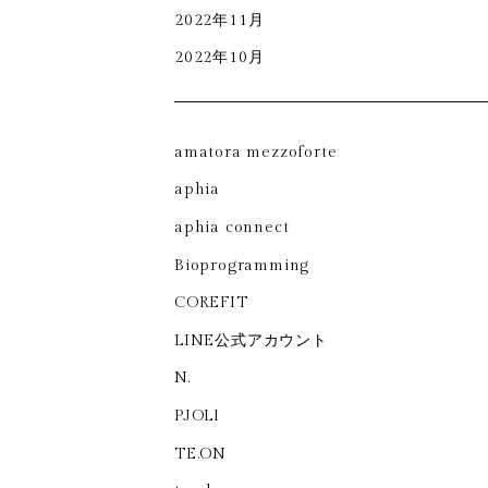
2022年11月
2022年10月
amatora mezzoforte
aphia
aphia connect
Bioprogramming
COREFIT
LINE公式アカウント
N.
PJOLI
TE.ON