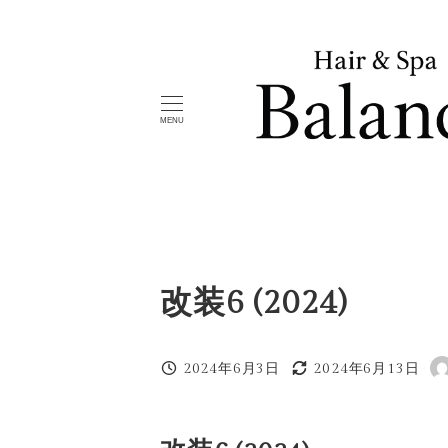
メ
イ
ン
コ
MENU
ン
テ
ン
ツ
へ
移
改装6 (2024)
動
2024年6月3日
2024年6月13日
投稿日
更新日
著
者