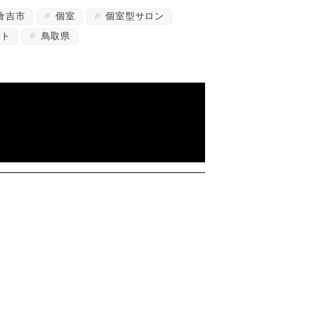
倉吉市
個室
個室型サロン
ート
鳥取県