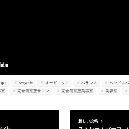
spa
organic
オーガニック
バランス
ヘッドス
容室
完全個室型サロン
完全個室型美容室
美容室
新しい投稿