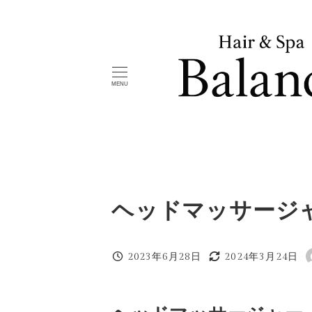
メ
イ
ン
コ
MENU
ン
テ
ン
ツ
へ
移
ヘッドマッサージ
動
2023年6月28日
2024年3月24日
投稿日
更新日