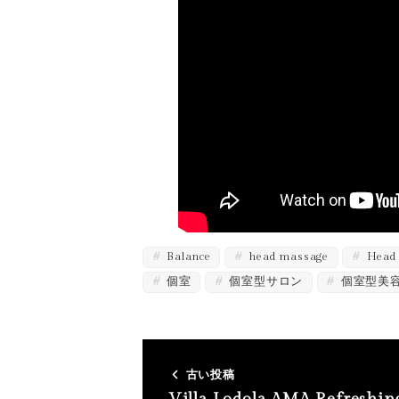
Balance
head massage
Head 
個室
個室型サロン
個室型美
古い投稿