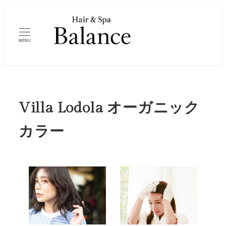
メ
イ
ン
MENU
コ
ン
テ
ン
Villa Lodola オーガニック
ツ
へ
カラー
移
動