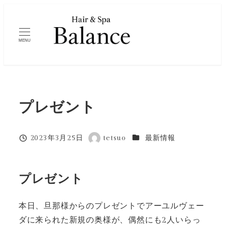
メ
イ
ン
MENU
コ
ン
テ
ン
プレゼント
ツ
へ
移
カテゴリー
2023年3月25日
tetsuo
最新情報
投稿日
著
動
者
プレゼント
本日、旦那様からのプレゼントでアーユルヴェー
ダに来られた新規の奥様が、偶然にも2人いらっ