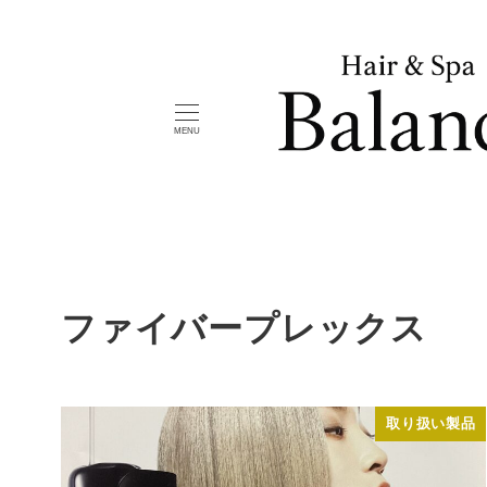
メ
イ
ン
コ
MENU
ン
テ
ン
ツ
へ
移
ファイバープレックス
動
取り扱い製品