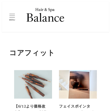
メ
イ
ン
MENU
コ
ン
テ
ン
コアフィット
ツ
へ
移
動
【6/12より価格改
フェイスポインタ