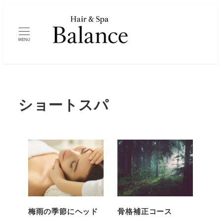
メ
イ
ン
MENU
コ
ン
テ
ン
ショートスパ
ツ
へ
移
動
梅雨の季節にヘッド
骨格補正コース